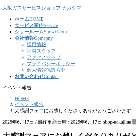
コ
ナ
大阪ガスサービスショップ ナカジマ
ン
ビ
ホーム
HOME
テ
ゲ
サービス案内
Service
ン
ー
ショールーム
ShowRoom
ツ
シ
会社情報
Comapny
へ
ョ
採用情報
ス
ン
社員スタッフ
キ
に
アクセスマップ
ッ
移
プライバシーポリシー
プ
動
個人情報保護方針
お問い合わせ
Contact
イベント報告
HOME
イベント報告
大感謝フェアにお越しくださりありがとうございます
2025年6月17日
/ 最終更新日時 :
2025年6月17日
shop-nakajima